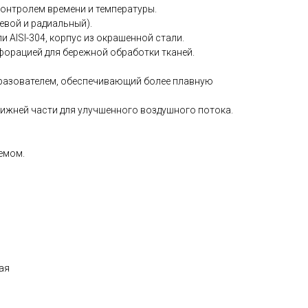
 контролем времени и температуры.
евой и радиальный).
 AISI-304, корпус из окрашенной стали.
орацией для бережной обработки тканей.
бразователем, обеспечивающий более плавную
нижней части для улучшенного воздушного потока.
емом.
ая